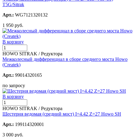
T5G/Sitrak
Арт.:
WG7121320132
1 950 руб.
В корзину
HOWO SITRAK / Редуктора
Межколесный дифференциал в сборе среднего моста Howo
(Createk)
Арт.:
99014320165
по запросу
В корзину
HOWO SITRAK / Редуктора
Шестерня ведомая (средний мост) I=4.42 Z=27 Howo SH
Арт.:
199114320001
3 000 руб.