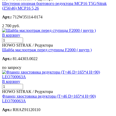
Шестерня опорная бортового редуктора MCP16 T5G/Sitrak
(Z56\46) MCP16 5,26
Арт.:
712W35114-0174
2 700 руб.
В корзину
HOWO SITRAK / Редуктора
Шайба маслоотраж перед ступицы F2000 ( внутр )
Арт.:
81.44303.0022
по запросу
В корзину
HOWO SITRAK / Редуктора
Фланец хвостовика редуктора (T=46 D=165*4 H=90)
LEO700063A
Арт.:
RHAZ91120110