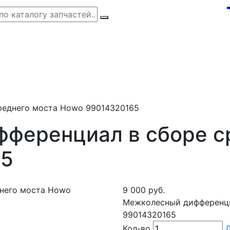
реднего моста Howo 99014320165
ференциал в сборе с
65
9 000 руб.
Межколесный дифференци
99014320165
Кол-во
Д