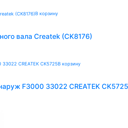
В корзину
ого вала Createk (CK8176)
В корзину
 наруж F3000 33022 CREATEK CK572