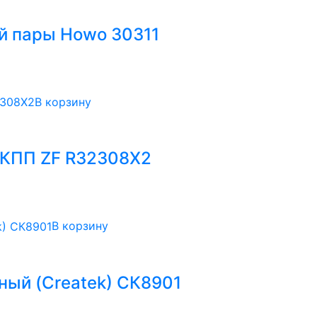
й пары Howo 30311
В корзину
 КПП ZF R32308X2
В корзину
ный (Createk) СК8901