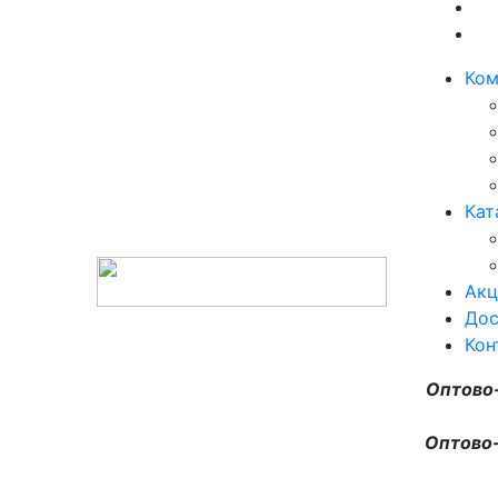
Ком
Кат
Акц
Дос
Кон
Оптово
Оптово-