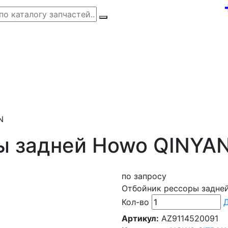
N
ы задней Howo QINYA
по запросу
Отбойник рессоры задне
Кол-во
Д
Артикул:
AZ9114520091