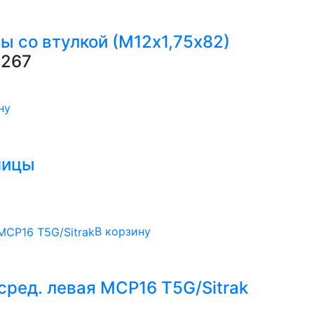
ы со втулкой (М12х1,75х82)
267
ну
пицы
В корзину
сред. левая MCP16 T5G/Sitrak