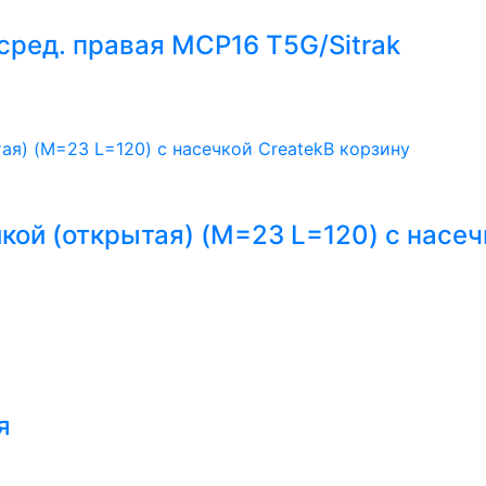
сред. правая MCP16 T5G/Sitrak
В корзину
кой (открытая) (М=23 L=120) с насеч
я