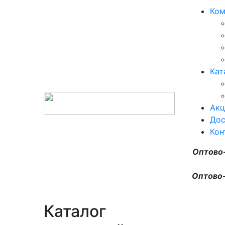
Ком
Кат
Акц
Дос
Кон
Оптово
Оптово-
Каталог