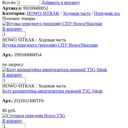
Кол-во
Добавить в корзину
Артикул:
99100680052
Категория:
HOWO SITRAK
/
Ходовая часть
/
Передняя ось
Похожие товары
В корзину
HOWO SITRAK / Ходовая часть
Втулка переднего (верхняя) СПУ Howo/Shacman
Арт.:
199100680054
по запросу
В корзину
HOWO SITRAK / Ходовая часть
Болт кронштейна амортизатора нижний T5G Sitrak
Арт.:
ZQ1811490TF6
80 руб.
В корзину