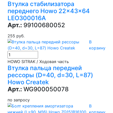
Втулка стабилизатора
переднего Howo 22x43x64
LEO300016A
Арт.:
99100680052
255 руб.
В
корзину
HOWO SITRAK / Ходовая часть
Втулка пальца передней
рессоры (D=40, d=30, L=87)
Howo Createk
Арт.:
WG900050078
по запросу
В
корзину