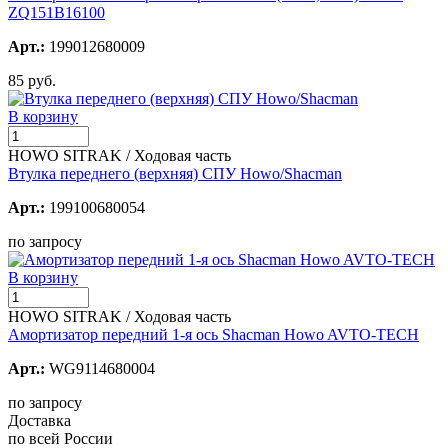
ZQ151B16100
Арт.:
199012680009
85 руб.
В корзину
HOWO SITRAK / Ходовая часть
Втулка переднего (верхняя) СПУ Howo/Shacman
Арт.:
199100680054
по запросу
В корзину
HOWO SITRAK / Ходовая часть
Амортизатор передний 1-я ось Shacman Howo AVTO-TECH
Арт.:
WG9114680004
по запросу
Доставка
по всей России