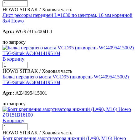
HOWO SITRAK / Ходовая часть
Лист рессоры передней L=1630 по центрам, 16 мм коренной
8х4 Howo
Арт.:
WG9731520041-1
по запросу
В корзину
HOWO SITRAK / Ходовая часть
Балка переднего моста VGD95 (шкворень WG4095415002)
T5G\Sitrak AC40414195104
Арт.:
AZ4095415001
по запросу
В корзину
HOWO SITRAK / Ходовая часть
Болт крепления амортизатора нижний (L=90, M16) Howo