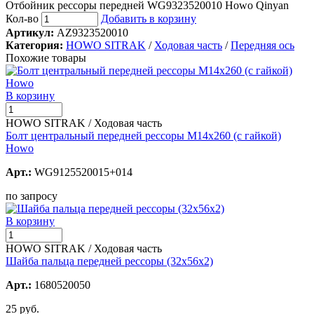
Отбойник рессоры передней WG9323520010 Howo Qinyan
Кол-во
Добавить в корзину
Артикул:
AZ9323520010
Категория:
HOWO SITRAK
/
Ходовая часть
/
Передняя ось
Похожие товары
В корзину
HOWO SITRAK / Ходовая часть
Болт центральный передней рессоры М14х260 (с гайкой)
Howo
Арт.:
WG9125520015+014
по запросу
В корзину
HOWO SITRAK / Ходовая часть
Шайба пальца передней рессоры (32х56х2)
Арт.:
1680520050
25 руб.