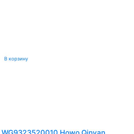
В корзину
й WG9323520010 Howo Qinyan