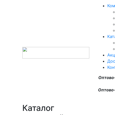
Ком
Кат
Акц
Дос
Кон
Оптово
Оптово-
Каталог