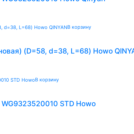
В корзину
новая) (D=58, d=38, L=68) Howo QINY
В корзину
й WG9323520010 STD Howo