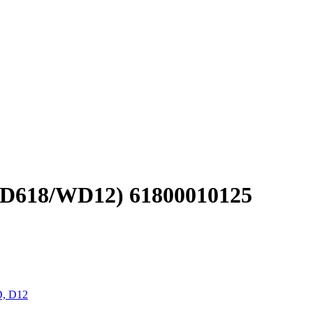
WD618/WD12) 61800010125
, D12