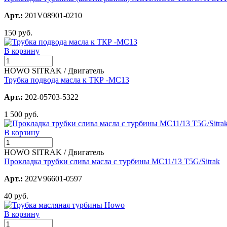
Арт.:
201V08901-0210
150 руб.
В корзину
HOWO SITRAK / Двигатель
Трубка подвода масла к ТКР -MC13
Арт.:
202-05703-5322
1 500 руб.
В корзину
HOWO SITRAK / Двигатель
Прокладка трубки слива масла с турбины МС11/13 T5G/Sitrak
Арт.:
202V96601-0597
40 руб.
В корзину