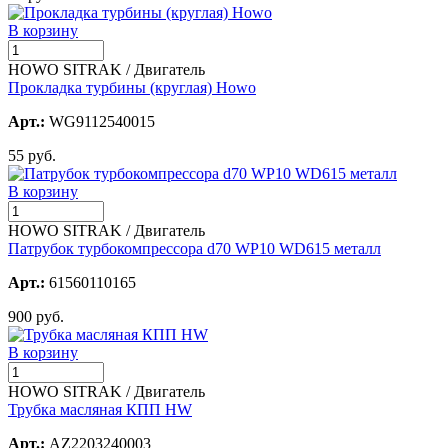
В корзину
HOWO SITRAK / Двигатель
Прокладка турбины (круглая) Howo
Арт.:
WG9112540015
55 руб.
В корзину
HOWO SITRAK / Двигатель
Патрубок турбокомпрессора d70 WP10 WD615 металл
Арт.:
61560110165
900 руб.
В корзину
HOWO SITRAK / Двигатель
Трубка масляная КПП HW
Арт.:
AZ2203240003