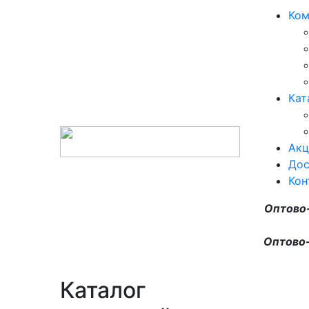
Ком
Кат
Акц
Дос
Кон
Оптово
Оптово-
Каталог