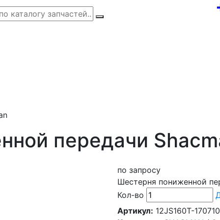
an
нной передачи Shacm
по запросу
Шестерня пониженной пе
Кол-во
Д
Артикул:
12JS160T-17071