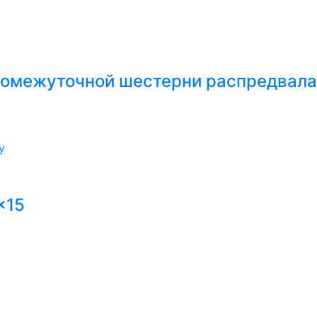
ромежуточной шестерни распредвала
у
x15