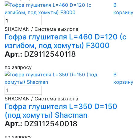
В
корзину
SHACMAN / Система выхлопа
Гофра глушителя L=460 D=120 (с
изгибом, под хомуты) F3000
Арт.:
DZ9112540118
по запросу
В
корзину
SHACMAN / Система выхлопа
Гофра глушителя L=350 D=150
(под хомуты) Shacman
Арт.:
DZ9112540018
по запросу