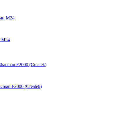
и M24
cman F2000 (Createk)