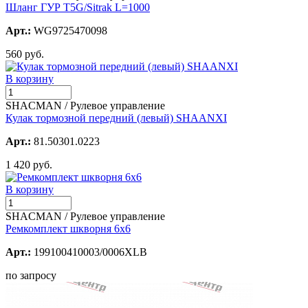
Шланг ГУР T5G/Sitrak L=1000
Арт.:
WG9725470098
560 руб.
В корзину
SHACMAN / Рулевое управление
Кулак тормозной передний (левый) SHAANXI
Арт.:
81.50301.0223
1 420 руб.
В корзину
SHACMAN / Рулевое управление
Ремкомплект шкворня 6x6
Арт.:
199100410003/0006XLB
по запросу