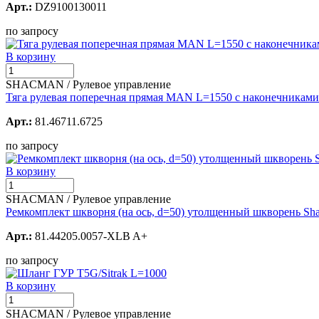
Арт.:
DZ9100130011
по запросу
В корзину
SHACMAN / Рулевое управление
Тяга рулевая поперечная прямая MAN L=1550 с наконечникам
Арт.:
81.46711.6725
по запросу
В корзину
SHACMAN / Рулевое управление
Ремкомплект шкворня (на ось, d=50) утолщенный шкворень Sha
Арт.:
81.44205.0057-XLB A+
по запросу
В корзину
SHACMAN / Рулевое управление