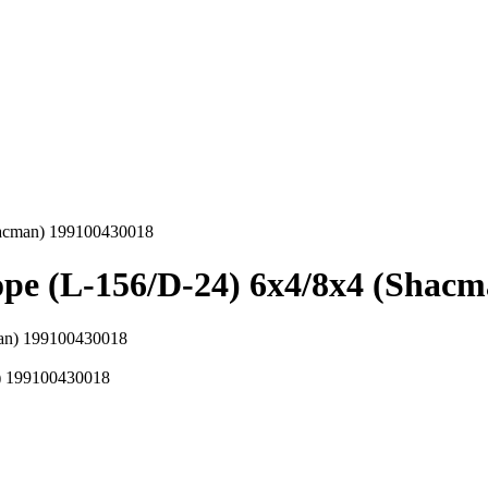
hacman) 199100430018
ре (L-156/D-24) 6х4/8х4 (Shac
n) 199100430018