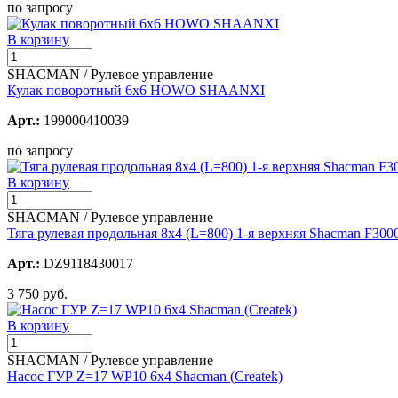
по запросу
В корзину
SHACMAN / Рулевое управление
Кулак поворотный 6x6 HOWO SHAANXI
Арт.:
199000410039
по запросу
В корзину
SHACMAN / Рулевое управление
Тяга рулевая продольная 8х4 (L=800) 1-я верхняя Shacman F300
Арт.:
DZ9118430017
3 750 руб.
В корзину
SHACMAN / Рулевое управление
Насос ГУР Z=17 WP10 6x4 Shacman (Createk)