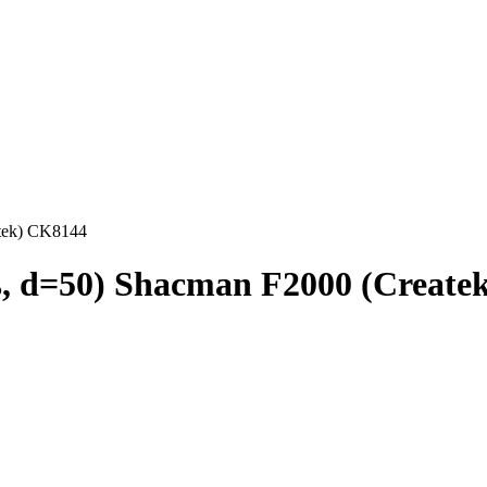
tek) CK8144
, d=50) Shacman F2000 (Create