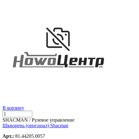
В корзину
SHACMAN / Рулевое управление
Шкворень (оригинал) Shacman
Арт.:
81.44205.0057