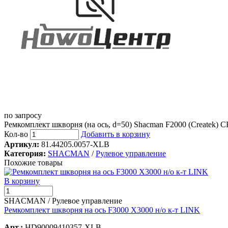
по запросу
Ремкомплект шкворня (на ось, d=50) Shacman F2000 (Createk) 
Кол-во
Добавить в корзину
Артикул:
81.44205.0057-XLB
Категория:
SHACMAN
/
Рулевое управление
Похожие товары
В корзину
SHACMAN / Рулевое управление
Ремкомплект шкворня на ось F3000 X3000 н/о к-т LINK
Арт.:
HD90009410357-XLB