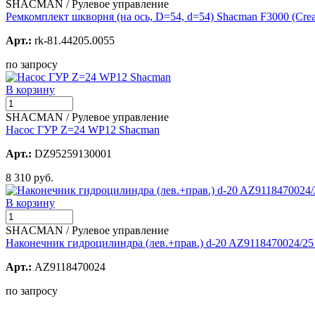
SHACMAN / Рулевое управление
Ремкомплект шкворня (на ось, D=54, d=54) Shacman F3000 (Crea
Арт.:
rk-81.44205.0055
по запросу
В корзину
SHACMAN / Рулевое управление
Насос ГУР Z=24 WP12 Shacman
Арт.:
DZ95259130001
8 310 руб.
В корзину
SHACMAN / Рулевое управление
Наконечник гидроцилиндра (лев.+прав.) d-20 AZ9118470024/25 
Арт.:
AZ9118470024
по запросу