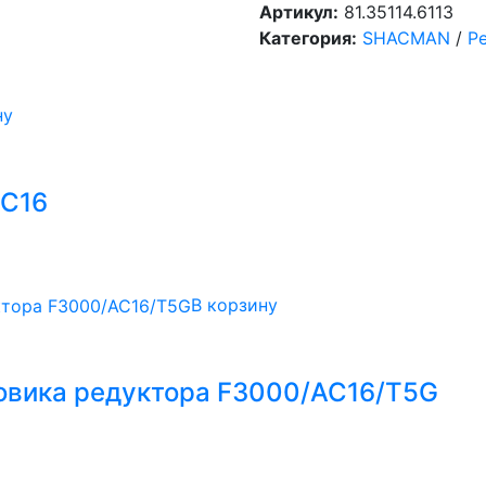
Артикул:
81.35114.6113
Категория:
SHACMAN
/
Р
ну
НС16
В корзину
товика редуктора F3000/AC16/T5G