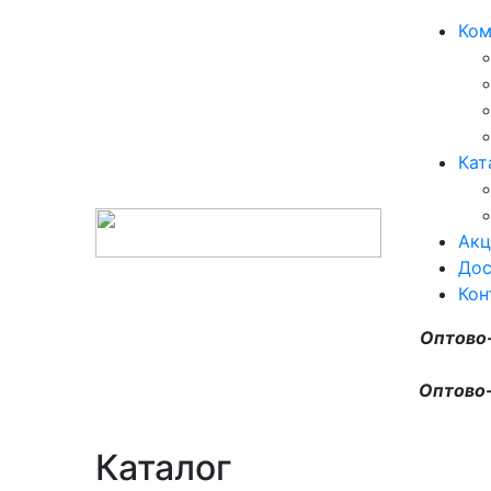
Ком
Кат
Акц
Дос
Кон
Оптово
Оптово-
Каталог