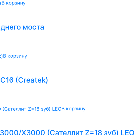
В корзину
еднего моста
В корзину
С16 (Createk)
В корзину
F3000/Х3000 (Сателлит Z=18 зуб) LEO