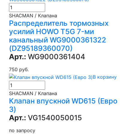
SHACMAN / Клапана
Распределитель тормозных
усилий HOWO T5G 7-ми
канальный WG9000361322
(DZ95189360070)
Арт.:
WG9000361404
750 руб.
В корзину
SHACMAN / Клапана
Клапан впускной WD615 (Евро
3)
Арт.:
VG1540050015
по запросу