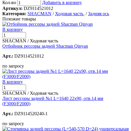
Кол-во
Добавить в корзину
Артикул:
DZ9114521012
Категория:
SHACMAN
/
Ходовая часть
/
Задняя ось
Похожие товары
В корзину
SHACMAN / Ходовая часть
Отбойник рессоры задней Shacman Qinyan
Арт.:
DZ9114521012
по запросу
В корзину
SHACMAN / Ходовая часть
Лист рессоры задней №1 L=1640 22х90, отв.14 мм
(F3000/F2000)
Арт.:
DZ9114520240-1
по запросу