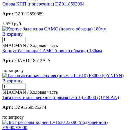
Опора КПП (поперечина) DZ9118593004
Арт.:
DZ9112590889
5 550 руб.
В корзину
SHACMAN / Ходовая часть
Корпус балансира CAMC (нового образца) 180мм
Арт.:
29AHD-18512A-A
по запросу
В корзину
SHACMAN / Ходовая часть
Тяга реактивная верхняя (прямая L=610) F3000 (QYNIAN)
Арт.:
DZ91259525274
по запросу