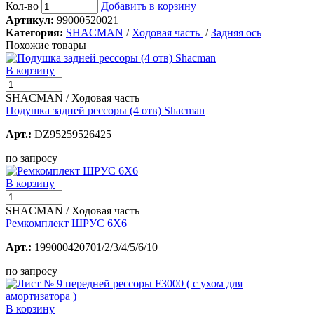
Кол-во
Добавить в корзину
Артикул:
99000520021
Категория:
SHACMAN
/
Ходовая часть
/
Задняя ось
Похожие товары
В корзину
SHACMAN / Ходовая часть
Подушка задней рессоры (4 отв) Shacman
Арт.:
DZ95259526425
по запросу
В корзину
SHACMAN / Ходовая часть
Ремкомплект ШРУС 6Х6
Арт.:
199000420701/2/3/4/5/6/10
по запросу
В корзину