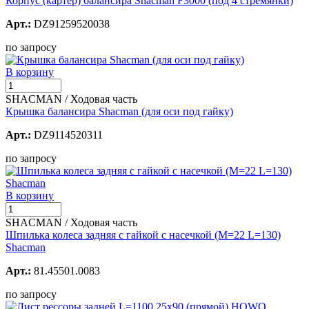
Корпус (картер) балансира Shacman F3000 (под 4 стремянки)
Арт.:
DZ91259520038
по запросу
В корзину
SHACMAN / Ходовая часть
Крышка балансира Shacman (для оси под гайку)
Арт.:
DZ9114520311
по запросу
В корзину
SHACMAN / Ходовая часть
Шпилька колеса задняя с гайкой с насечкой (М=22 L=130)
Shacman
Арт.:
81.45501.0083
по запросу