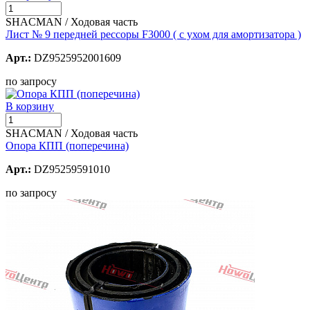
SHACMAN / Ходовая часть
Лист № 9 передней рессоры F3000 ( с ухом для амортизатора )
Арт.:
DZ9525952001609
по запросу
В корзину
SHACMAN / Ходовая часть
Опора КПП (поперечина)
Арт.:
DZ95259591010
по запросу