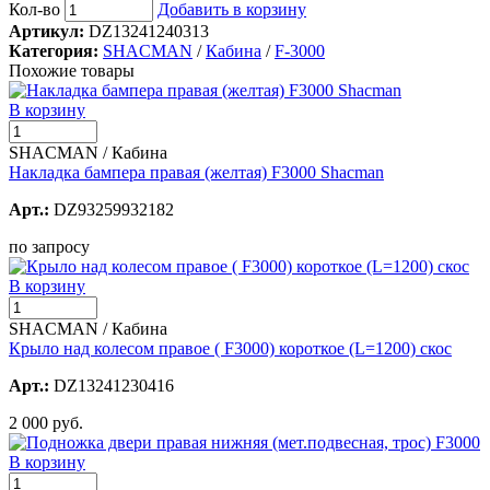
Кол-во
Добавить в корзину
Артикул:
DZ13241240313
Категория:
SHACMAN
/
Кабина
/
F-3000
Похожие товары
В корзину
SHACMAN / Кабина
Накладка бампера правая (желтая) F3000 Shacman
Арт.:
DZ93259932182
по запросу
В корзину
SHACMAN / Кабина
Крыло над колесом правое ( F3000) короткое (L=1200) скос
Арт.:
DZ13241230416
2 000 руб.
В корзину