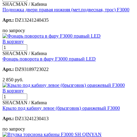
SHACMAN / Кабина
Подножка двери правая нижняя (мет.подвесная, трос) F3000
Арт.:
DZ13241240435
по запросу
В корзину
SHACMAN / Кабина
Фонарь поворота в фару F3000 правый LED
Арт.:
DZ93189723022
2 850 руб.
В корзину
SHACMAN / Кабина
Крыло под кабину левое (брызговик) оранжевый F3000
Арт.:
DZ13241230413
по запросу