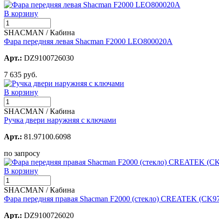
В корзину
SHACMAN / Кабина
Фара передняя левая Shacman F2000 LEO800020A
Арт.:
DZ9100726030
7 635 руб.
В корзину
SHACMAN / Кабина
Ручка двери наружняя с ключами
Арт.:
81.97100.6098
по запросу
В корзину
SHACMAN / Кабина
Фара передняя правая Shacman F2000 (стекло) CREATEK (CK9
Арт.:
DZ9100726020