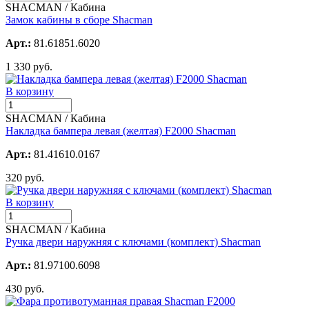
SHACMAN / Кабина
Замок кабины в сборе Shacman
Арт.:
81.61851.6020
1 330 руб.
В корзину
SHACMAN / Кабина
Накладка бампера левая (желтая) F2000 Shacman
Арт.:
81.41610.0167
320 руб.
В корзину
SHACMAN / Кабина
Ручка двери наружняя с ключами (комплект) Shacman
Арт.:
81.97100.6098
430 руб.