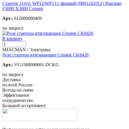
Стартер 11зуб. WP12/WP13 с фишкой (0001241012) Shacman
F3000 X3000 Createk
Арт.:
612600090409
по запросу
В корзину
SHACMAN / Электрика
Реле стартера втягивающее Createk СK8426
Арт.:
VG1560090001-DCKG
по запросу
Доставка
по всей России
Всегда на связи
Эффективное
сотрудничество
Большой ассортимент