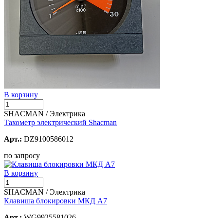
В корзину
SHACMAN / Электрика
Тахометр электрический Shacman
Арт.:
DZ9100586012
по запросу
В корзину
SHACMAN / Электрика
Клавиша блокировки МКД А7
Арт.:
WG9925581026