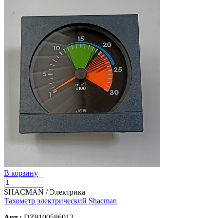
В корзину
SHACMAN / Электрика
Тахометр электрический Shacman
Арт.:
DZ9100586012