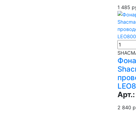
1 485 р
SHACMA
Фона
Shac
пров
LEO8
Арт.:
2 840 р