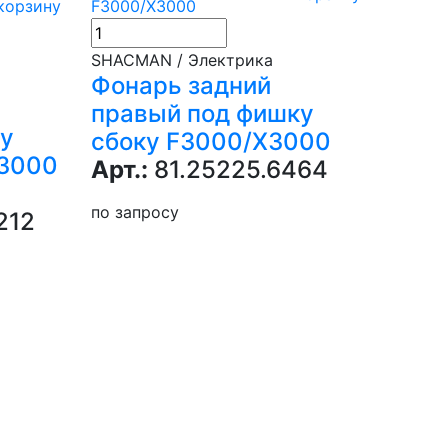
корзину
SHACMAN / Электрика
Фонарь задний
правый под фишку
ку
сбоку F3000/X3000
X3000
Арт.:
81.25225.6464
по запросу
212