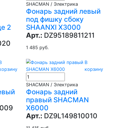
SHACMAN / Электрика
Фонарь задний левый
под фишку сбоку
е 2
SHAANXI X3000
Арт.:
DZ95189811211
020
1 485 руб.
В
В
корзину
корзину
SHACMAN / Электрика
евый
Фонарь задний
правый SHACMAN
009
X6000
Арт.:
DZ9L149810010
11 415 руб.