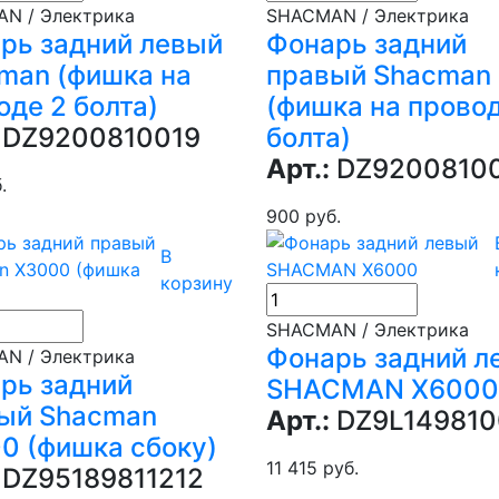
N / Электрика
SHACMAN / Электрика
рь задний левый
Фонарь задний
man (фишка на
правый Shacman
оде 2 болта)
(фишка на провод
DZ9200810019
болта)
Арт.:
DZ9200810
.
900 руб.
В
корзину
SHACMAN / Электрика
Фонарь задний л
N / Электрика
рь задний
SHACMAN X6000
ый Shacman
Арт.:
DZ9L149810
0 (фишка сбоку)
11 415 руб.
DZ95189811212