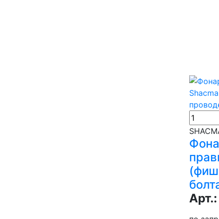
SHACMA
Фона
прав
(фиш
болт
Арт.:
по зап