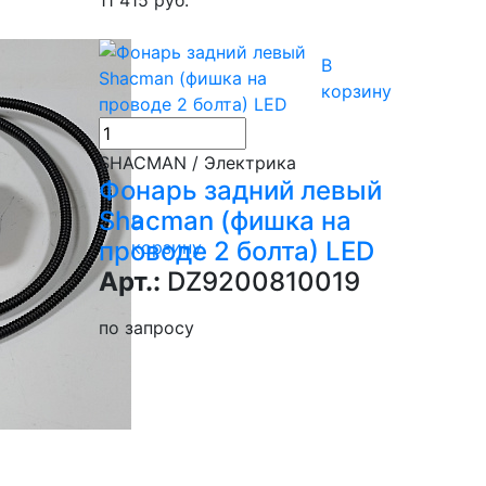
В
корзину
SHACMAN / Электрика
Фонарь задний левый
Shacman (фишка на
В
проводе 2 болта) LED
корзину
Арт.:
DZ9200810019
по запросу