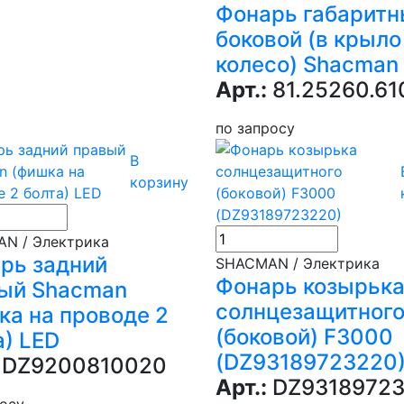
Фонарь габарит
боковой (в крыло
колесо) Shacman
Арт.:
81.25260.61
по запросу
В
корзину
N / Электрика
рь задний
SHACMAN / Электрика
Фонарь козырьк
ый Shacman
солнцезащитног
ка на проводе 2
(боковой) F3000
а) LED
(DZ93189723220
DZ9200810020
Арт.:
DZ93189723
росу