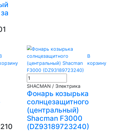
ный
 за
01
В
В
корзину
корзину
SHACMAN / Электрика
а
Фонарь козырька
о
солнцезащитного
(центральный)
)
Shacman F3000
210
(DZ93189723240)