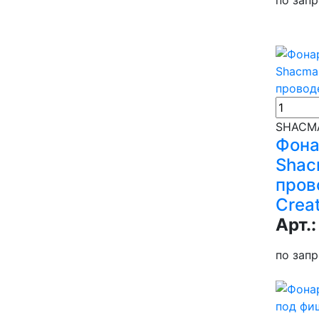
SHACMA
Фона
Shac
пров
Crea
Арт.:
по зап