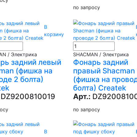
по запросу
В
корзину
N / Электрика
SHACMAN / Электрика
рь задний левый
Фонарь задний
man (фишка на
правый Shacman
оде 2 болта)
(фишка на провод
tek
болта) Createk
DZ9200810019
Арт.:
DZ9200810
росу
по запросу
В