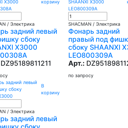
корзину
N / Электрика
SHACMAN / Электрика
рь задний левый
Фонарь задний
фишку сбоку
правый под фиш
NXI X3000
сбоку SHAANXI 
800308A
LEO800309A
DZ95189811211
Арт.:
DZ95189811
росу
по запросу
В
корзину
N / Электрика
рь задний левый
фишку сбоку