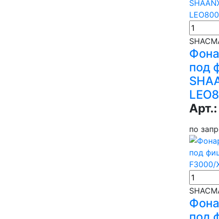
SHACMA
Фона
под 
SHAA
LEO
Арт.:
по зап
SHACMA
Фона
под 