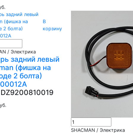
уб.
В
корзину
N / Электрика
рь задний левый
man (фишка на
оде 2 болта)
00012A
DZ9200810019
уб.
SHACMAN / Электрика