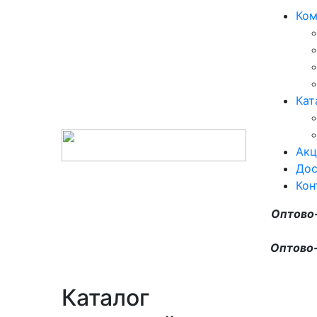
Ком
Кат
Акц
Дос
Кон
Оптово
Оптово-
Каталог