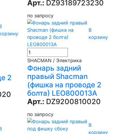
Арт.:
DZ93189723230
по запросу
В
В
корзину
корзину
SHACMAN / Электрика
Фонарь задний
правый Shacman
е 2
(фишка на проводе 2
болта) LEO800013A
020
Арт.:
DZ9200810020
по запросу
В
В
корзину