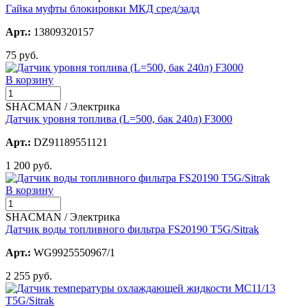
Гайка муфты блокировки МКД сред/задд
Арт.:
13809320157
75 руб.
В корзину
SHACMAN / Электрика
Датчик уровня топлива (L=500, бак 240л) F3000
Арт.:
DZ91189551121
1 200 руб.
В корзину
SHACMAN / Электрика
Датчик воды топливного фильтра FS20190 T5G/Sitrak
Арт.:
WG9925550967/1
2 255 руб.