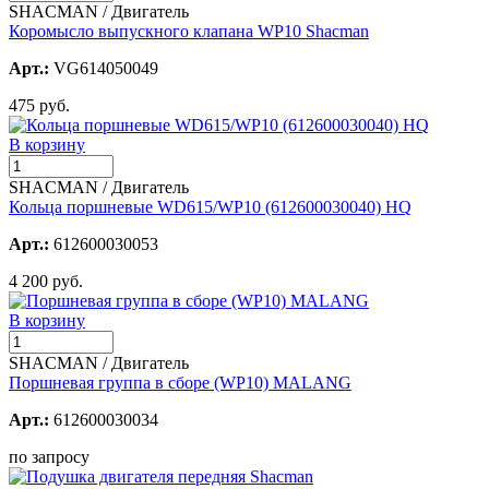
SHACMAN / Двигатель
Коромысло выпускного клапана WP10 Shacman
Арт.:
VG614050049
475 руб.
В корзину
SHACMAN / Двигатель
Кольца поршневые WD615/WP10 (612600030040) HQ
Арт.:
612600030053
4 200 руб.
В корзину
SHACMAN / Двигатель
Поршневая группа в сборе (WP10) MALANG
Арт.:
612600030034
по запросу