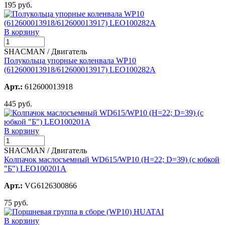
195 руб.
В корзину
SHACMAN / Двигатель
Полукольца упорные коленвала WP10
(612600013918/612600013917) LEO100282A
Арт.:
612600013918
445 руб.
В корзину
SHACMAN / Двигатель
Колпачок маслосъемный WD615/WP10 (H=22; D=39) (с юбкой
"Б") LEO100201A
Арт.:
VG6126300866
75 руб.
В корзину