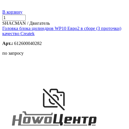
В корзину
SHACMAN / Двигатель
Головка блока цилиндров WP10 Евро2 в сборе (3 проточки)
качество Createk
Арт.:
612600040282
по запросу