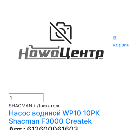
В
корзин
SHACMAN / Двигатель
Насос водяной WP10 10РК
Shacman F3000 Createk
Арт.:
612600061603