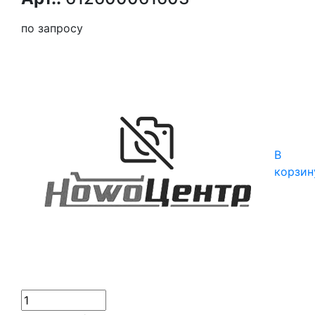
по запросу
В
корзин