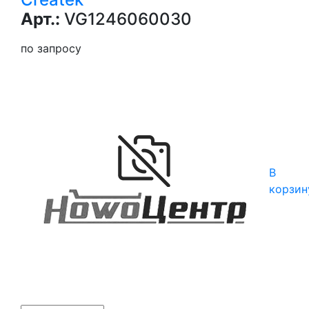
Арт.:
VG1246060030
по запросу
В
корзин