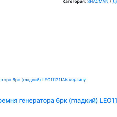
Категория:
SHACMAN
/
Д
В корзину
емня генератора 6рк (гладкий) LEO1