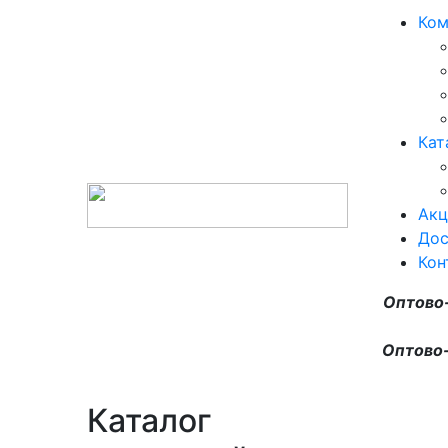
Ком
Кат
Акц
Дос
Кон
Оптово
Оптово-
Каталог