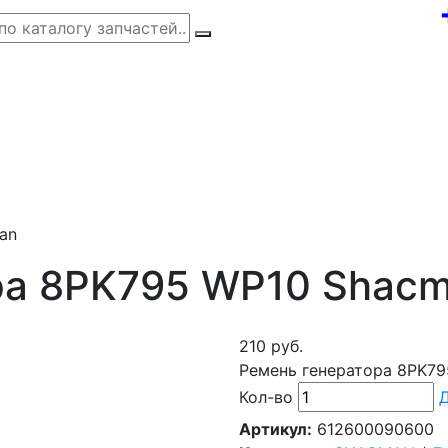
an
ра 8PK795 WP10 Shac
210 руб.
Ремень генератора 8PK7
Кол-во
Д
Артикул:
612600090600