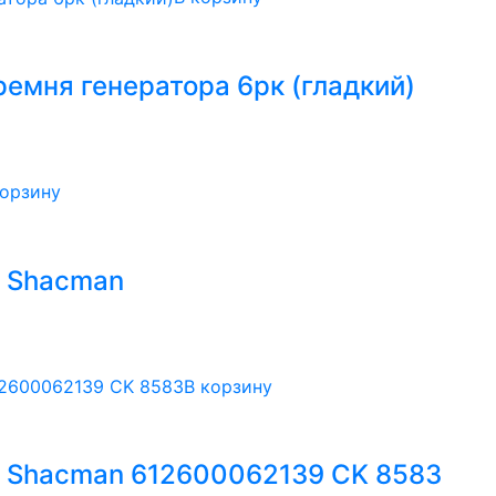
емня генератора 6рк (гладкий)
корзину
0 Shacman
В корзину
 Shacman 612600062139 CK 8583