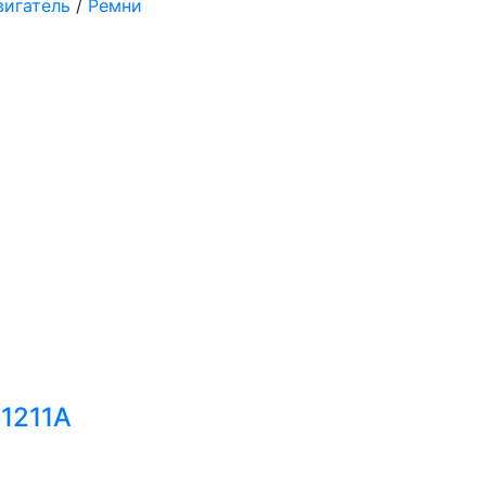
вигатель
/
Ремни
11211A