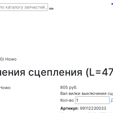
70) Howo
чения сцепления (L=4
805 руб.
Вал вилки выключения сц
Кол-во
Д
Артикул:
99112230033