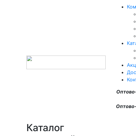
Ком
Кат
Акц
Дос
Кон
Оптово
Оптово-
Каталог