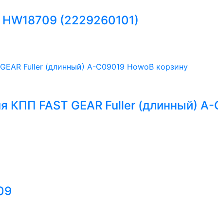
я HW18709 (2229260101)
В корзину
я КПП FAST GEAR Fuller (длинный) A
09