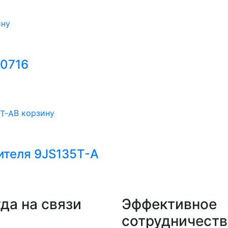
ину
20716
В корзину
теля 9JS135T-A
да на связи
Эффективное
сотрудничеств