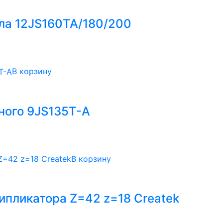
ла 12JS160TA/180/200
В корзину
ного 9JS135T-А
В корзину
ипликатора Z=42 z=18 Createk