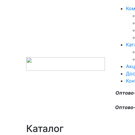
Ком
Кат
Акц
Дос
Кон
Оптово
Оптово-
Каталог