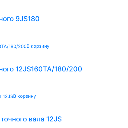
ного 9JS180
В корзину
ного 12JS160TA/180/200
В корзину
очного вала 12JS