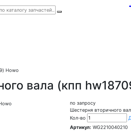
09) Howo
ого вала (кпп hw1870
по запросу
Шестерня вторичного вал
Кол-во
Д
Артикул:
WG2210040210