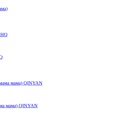
ама)
HQ
ама мама) QINYAN