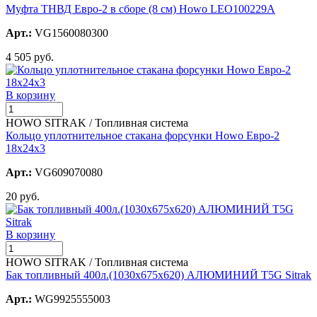
Муфта ТНВД Евро-2 в сборе (8 см) Howo LEO100229A
Арт.:
VG1560080300
4 505 руб.
В корзину
HOWO SITRAK / Топливная система
Кольцо уплотнительное стакана форсунки Howo Евро-2
18х24х3
Арт.:
VG609070080
20 руб.
В корзину
HOWO SITRAK / Топливная система
Бак топливный 400л.(1030х675х620) АЛЮМИНИЙ T5G Sitrak
Арт.:
WG9925555003