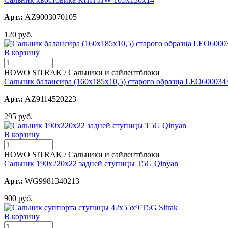
Арт.:
AZ9003070105
120 руб.
В корзину
HOWO SITRAK / Сальники и сайлентблоки
Сальник балансира (160х185х10,5) старого образца LEO60003
Арт.:
AZ9114520223
295 руб.
В корзину
HOWO SITRAK / Сальники и сайлентблоки
Сальник 190х220х22 задней ступицы T5G Qinyan
Арт.:
WG9981340213
900 руб.
В корзину