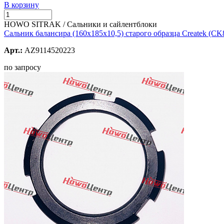
В корзину
HOWO SITRAK / Сальники и сайлентблоки
Сальник балансира (160х185х10,5) старого образца Createk (CK
Арт.:
AZ9114520223
по запросу