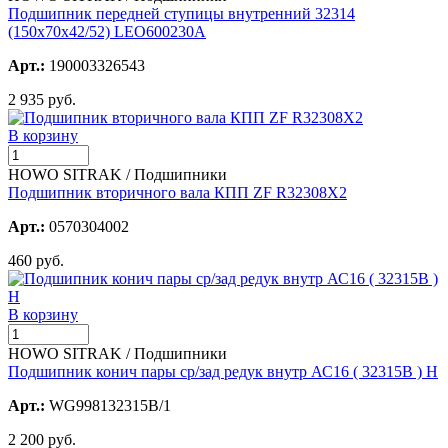
Подшипник передней ступицы внутренний 32314
(150х70х42/52) LEO600230A
Арт.:
190003326543
2 935 руб.
В корзину
HOWO SITRAK / Подшипники
Подшипник вторичного вала КПП ZF R32308X2
Арт.:
0570304002
460 руб.
В корзину
HOWO SITRAK / Подшипники
Подшипник конич пары ср/зад редук внутр АС16 ( 32315В ) H
Арт.:
WG998132315В/1
2 200 руб.