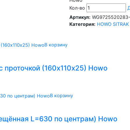
Howo
Кол-во
Д
Артикул:
WG9725520283-
Категория:
HOWO SITRAK
В корзину
с проточкой (160х110х25) Howo
В корзину
мещённая L=630 по центрам) Howo