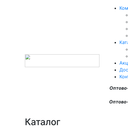
Ком
Кат
Акц
Дос
Кон
Оптово
Оптово-
Каталог