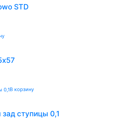
owo STD
ну
5х57
В корзину
зад ступицы 0,1