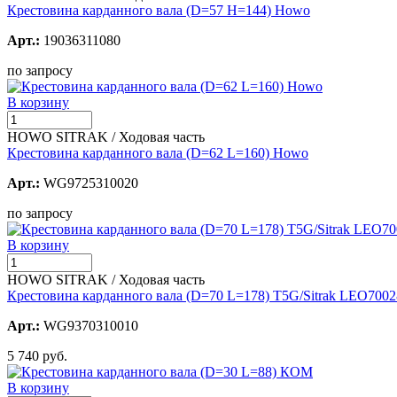
Крестовина карданного вала (D=57 H=144) Howo
Арт.:
19036311080
по запросу
В корзину
HOWO SITRAK / Ходовая часть
Крестовина карданного вала (D=62 L=160) Howo
Арт.:
WG9725310020
по запросу
В корзину
HOWO SITRAK / Ходовая часть
Крестовина карданного вала (D=70 L=178) T5G/Sitrak LEO700
Арт.:
WG9370310010
5 740 руб.
В корзину