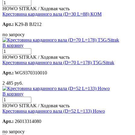
HOWO SITRAK / Ходовая часть
Крестовина карданного вала (D=30 L=88) КОМ
Арт.:
K29-B BJ212
по запросу
В корзину
HOWO SITRAK / Ходовая часть
Крестовина карданного вала (D=70 L=178) T5G/Sitrak
Арт.:
WG9370310010
2 485 руб.
В корзину
HOWO SITRAK / Ходовая часть
Крестовина карданного вала (D=52 L=133) Howo
Арт.:
26013314080
по запросу