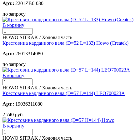
Арт.:
2201ZB6-030
по запросу
В корзину
HOWO SITRAK / Ходовая часть
Крестовина карданного вала (D=52 L=133) Howo (Createk)
Арт.:
26013314080
по запросу
В корзину
HOWO SITRAK / Ходовая часть
Крестовина карданного вала (D=57 L=144) LEO700023A
Арт.:
19036311080
2 740 руб.
В корзину
HOWO SITRAK / Ходовая часть