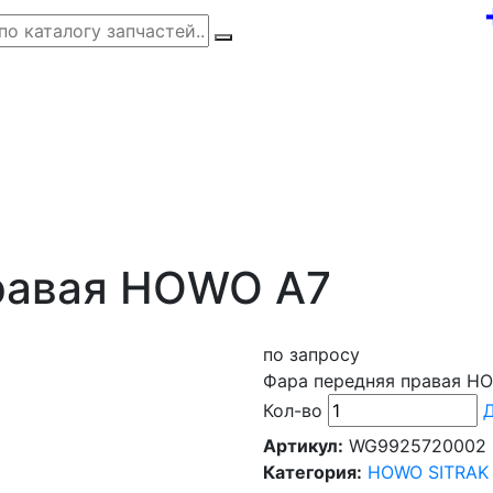
равая HOWO A7
по запросу
Фара передняя правая H
Кол-во
Д
Артикул:
WG9925720002
Категория:
HOWO SITRAK