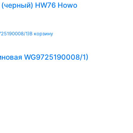
й (черный) HW76 Howo
В корзину
иновая WG9725190008/1)