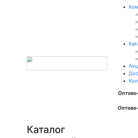
Ком
Кат
Акц
Дос
Кон
Оптово
Оптово-
Каталог