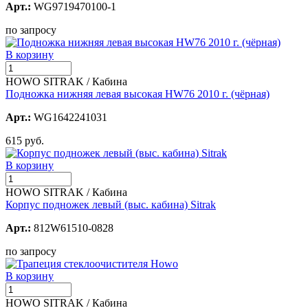
Арт.:
WG9719470100-1
по запросу
В корзину
HOWO SITRAK / Кабина
Подножка нижняя левая высокая HW76 2010 г. (чёрная)
Арт.:
WG1642241031
615 руб.
В корзину
HOWO SITRAK / Кабина
Корпус подножек левый (выс. кабина) Sitrak
Арт.:
812W61510-0828
по запросу
В корзину
HOWO SITRAK / Кабина