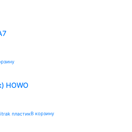
А7
орзину
ик) HOWO
В корзину