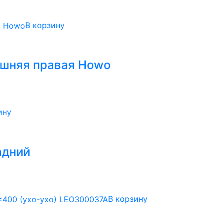
В корзину
ешняя правая Howo
ину
адний
В корзину