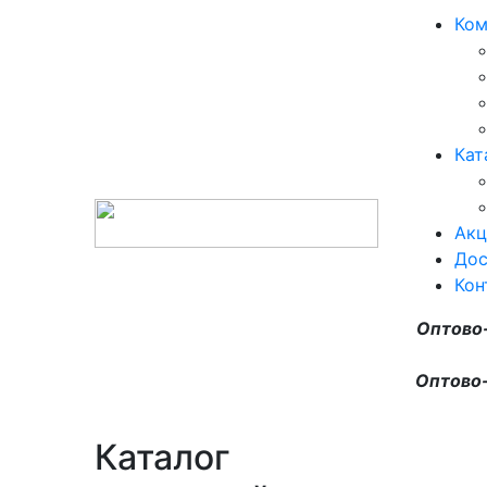
Ком
Кат
Акц
Дос
Кон
Оптово
Оптово-
Каталог