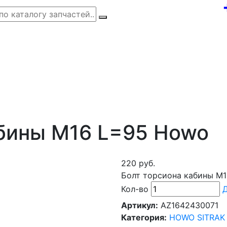
абины M16 L=95 Howo
220 руб.
Болт торсиона кабины M
Кол-во
Д
Артикул:
AZ1642430071
Категория:
HOWO SITRAK