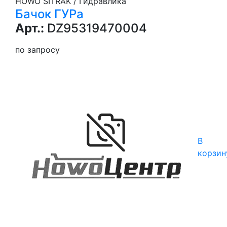
HOWO SITRAK / Гидравлика
Бачок ГУРа
Арт.:
DZ95319470004
по запросу
В
корзин