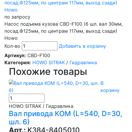
по запросу
Насос подъема кузова CBD-F100 (6 шл. вал 30мм,
посад.Ф125мм, по центрам 117мм, выход сзади)
Howo
Кол-во
Добавить в корзину
Артикул:
CBD-F100
Категория:
HOWO SITRAK
/
Гидравлика
Похожие товары
В
корзину
HOWO SITRAK / Гидравлика
Вал привода КОМ (L=540, D=30,
шл. 6)
Арт.:
K384-8405010