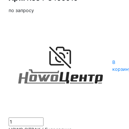
по запросу
В
корзин