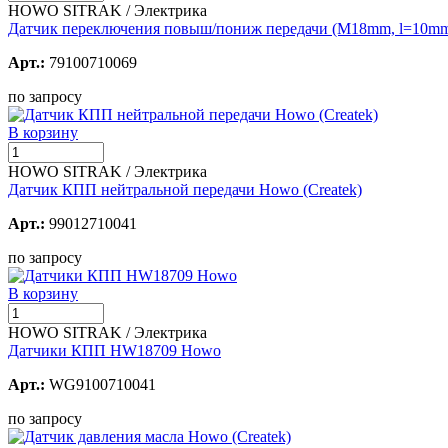
HOWO SITRAK / Электрика
Датчик переключения повыш/пониж передачи (M18mm, l=10mm
Арт.:
79100710069
по запросу
В корзину
HOWO SITRAK / Электрика
Датчик КПП нейтральной передачи Howo (Createk)
Арт.:
99012710041
по запросу
В корзину
HOWO SITRAK / Электрика
Датчики КПП HW18709 Howo
Арт.:
WG9100710041
по запросу